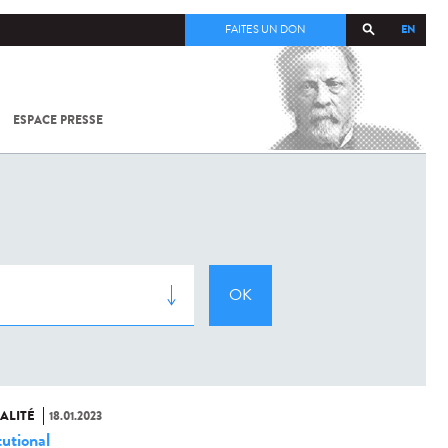
EN
FAITES UN DON
ESPACE PRESSE
TOUT SUR
SARS-
COV-2 /
COVID-19
À
L'INSTITUT
PASTEUR
ALITÉ
18.01.2023
tutional