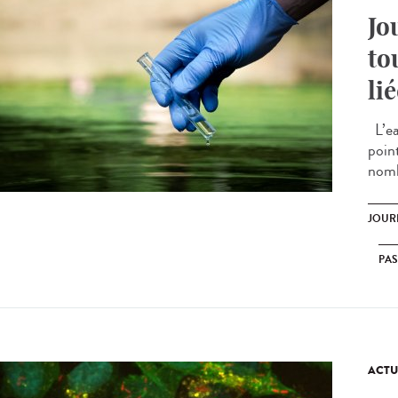
Jo
to
li
L’ea
poin
nomb
JOUR
PA
ACTU