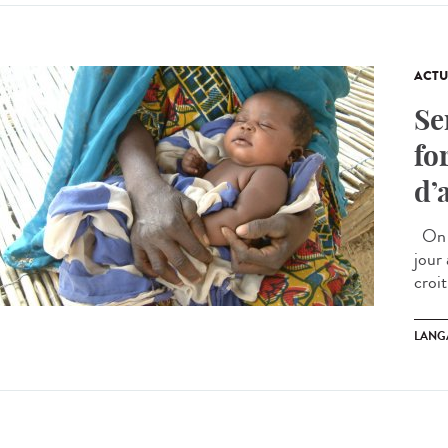
ACTU
Se
fo
d’
On s
jour
croit
LANG