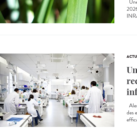
Une 
2026
INRAE
ACTU
Un
re
in
Aler
des 
effic