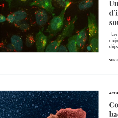
Un
d’
so
Les 
maje
shige
SHIG
ACTU
Co
ba