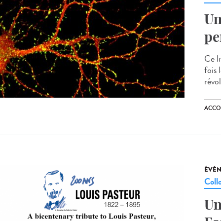
Un
pe
Ce l
fois
révo
ACCO
ÉVÉ
Coll
Un