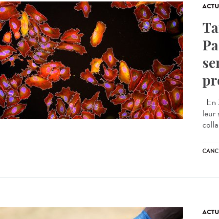
ACTU
Ta
Pa
se
pr
En 2
leur
colla
CANC
ACTU