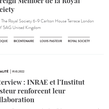
reign Member de la Royal
ciety
:
The Royal Society 6-9 Carlton House Terrace London
Y 5AG United Kingdom
OQUE
BICENTENAIRE
LOUIS PASTEUR
ROYAL SOCIETY
ALITÉ
19.10.2022
terview : INRAE et l’Institut
steur renforcent leur
llaboration