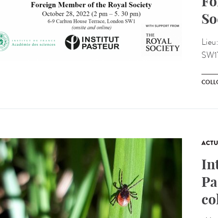
Fo
So
Lieu
SW1
COLL
ACTU
In
Pa
co