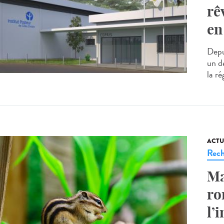
rê
en
Depui
un de
la ré
ACTU
Rech
Ma
ro
l’