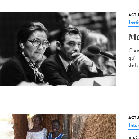
ACTU
Insti
Me
C’est
qu’il
de la
ACTU
Inte