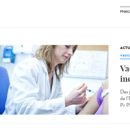
PHAG
ACTU
vacc
Va
in
Des 
de l’
Pr Ph