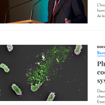
L’In
homm
de la
DOCU
Bact
Ph
co
sy
Deux
cher
Etat