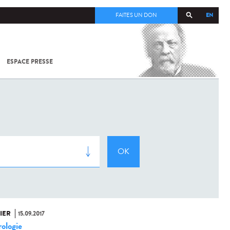
EN
FAITES UN DON
ESPACE PRESSE
TOUT SUR
SARS-
COV-2 /
COVID-19
À
L'INSTITUT
PASTEUR
IER
15.09.2017
ologie