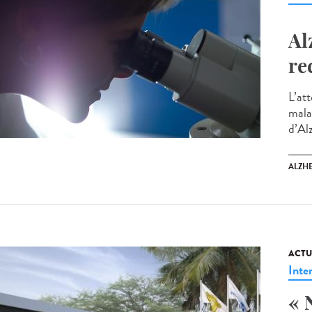
Al
re
L’at
mala
d’Al
ALZH
ACTU
Inte
« 