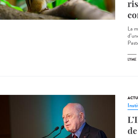
ri
co
La m
d’un
Paste
LYME
ACTU
Insti
L’
de