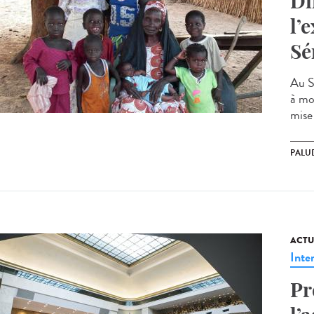
Di
l’
Sé
Au S
à mo
mise
PALU
ACTU
Inte
Pr