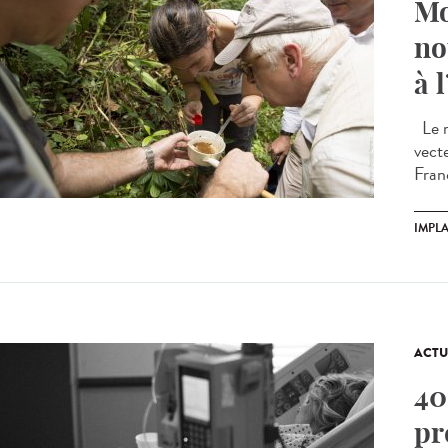
Mo
no
à 
Le m
vect
Franc
IMPL
ACTU
40
pr