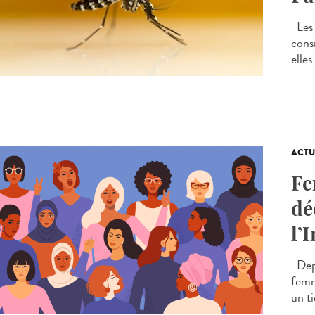
Les 
cons
elles
ACTU
Fe
dé
l’
Depu
femm
un t