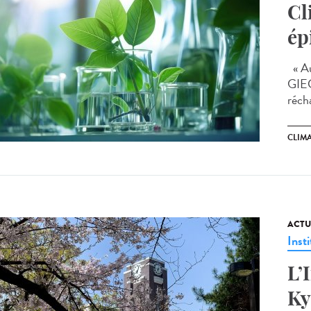
Cl
ép
« Au
GIEC
récha
CLIM
ACTU
Insti
L’
Ky