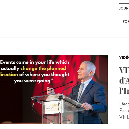
JOURN
POR
VIDÉ
VI
d'
l'
Déco
Past
VIH.