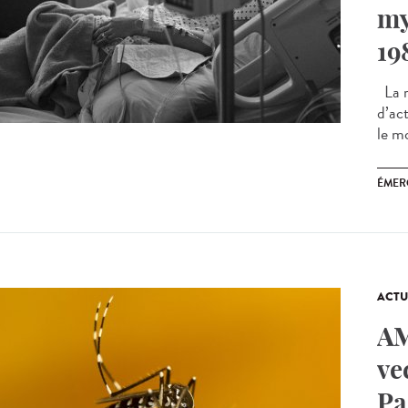
my
19
La r
d’ac
le m
ÉMER
ACTU
AM
ve
Pa