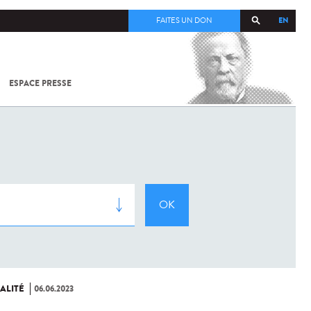
EN
FAITES UN DON
ESPACE PRESSE
TOUT SUR
SARS-
COV-2 /
COVID-19
À
L'INSTITUT
PASTEUR
ALITÉ
06.06.2023