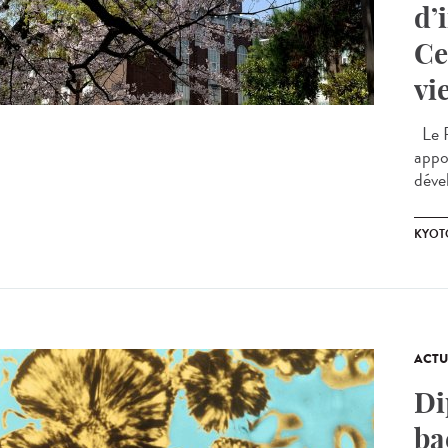
d’
Ce
vi
Le P
appo
déve
KYOT
ACTU
Di
ba