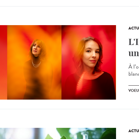
ACTU
L'
un
À l’o
blan
VOEU
ACTU