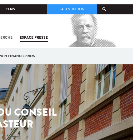
CERIS
FAITES UN DON
HERCHE
ESPACE PRESSE
TOUT SUR
SARS-
COV-2 /
COVID-19
PORT FINANCIER 2025
À
L'INSTITUT
PASTEUR
DU CONSEIL
PASTEUR