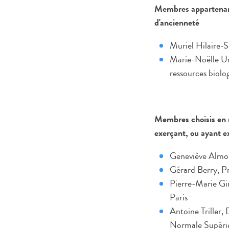
Membres appartenant 
d'ancienneté
Muriel Hilaire-
Marie-Noëlle Ung
ressources biolo
Membres choisis en r
exerçant, ou ayant ex
Geneviève Almouz
Gérard Berry, Pr
Pierre-Marie Gir
Paris
Antoine Triller, 
Normale Supéri