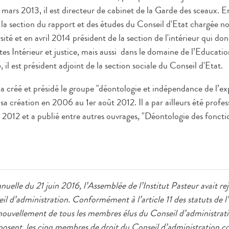
mars 2013, il est directeur de cabinet de la Garde des sceaux. En
la section du rapport et des études du Conseil d'Etat chargée 
sité et en avril 2014 président de la section de l'intérieur qui do
tes Intérieur et justice, mais aussi dans le domaine de l’Educati
il est président adjoint de la section sociale du Conseil d'Etat.
a créé et présidé le groupe "déontologie et indépendance de l’ex
sa création en 2006 au 1er août 2012. Il a par ailleurs été profes
 2012 et a publié entre autres ouvrages, "Déontologie des foncti
nuelle du 21 juin 2016, l’Assemblée de l’Institut Pasteur avait re
il d’administration. Conformément à l’article 11 des statuts de l’
enouvellement de tous les membres élus du Conseil d’administratio
sent, les cinq membres de droit du Conseil d’administration c