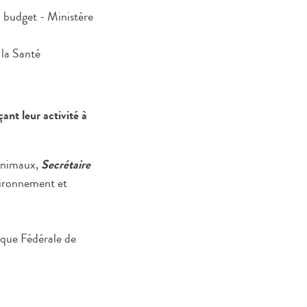
u budget - Ministère
 la Santé
ant leur activité à
 animaux,
Secrétaire
vironnement et
ique Fédérale de