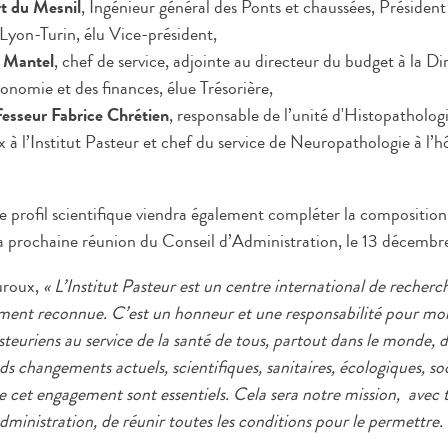
t du Mesnil
, Ingénieur général des Ponts et chaussées, Président
Lyon-Turin, élu Vice-président,
 Mantel
, chef de service, adjointe au directeur du budget à la D
conomie et des finances, élue Trésorière,
fesseur Fabrice Chrétien
, responsable de l’unité d'Histopatholo
à l’Institut Pasteur et chef du service de Neuropathologie à l’h
 profil scientifique viendra également compléter la composition
 la prochaine réunion du Conseil d’Administration, le 13 décembr
uroux,
« L’Institut Pasteur est un centre international de recherc
gement reconnue. C’est un honneur et une responsabilité pour moi
uriens au service de la santé de tous, partout dans le monde, 
s changements actuels, scientifiques, sanitaires, écologiques, so
e cet engagement sont essentiels. Cela sera notre mission, avec
ministration, de réunir toutes les conditions pour le permettre. 