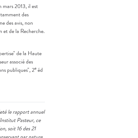
 mars 2013, il est
notamment des
nne des avis, non
on et de la Recherche.
pertise" de la Haute
seur associé des
e
ons publiques", 2
éd
jeté le rapport annuel
Institut Pasteur, ce
n, soit 16 des 21
onservant par nature