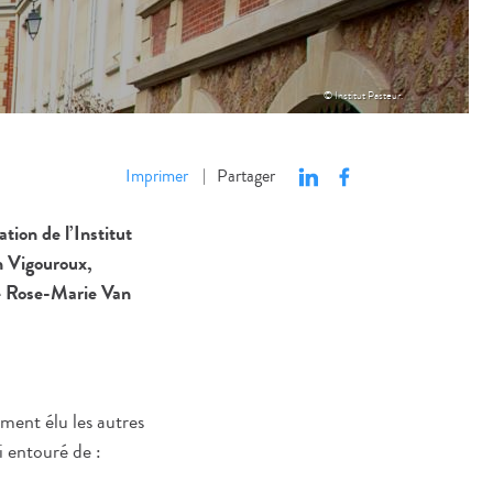
© Institut Pasteur.
Imprimer
Partager
|
ion de l’Institut
n Vigouroux,
me Rose-Marie Van
ement élu les autres
 entouré de :