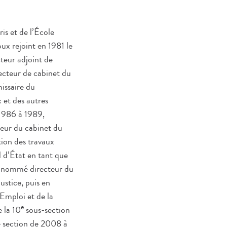
is et de l’École
ux rejoint en 1981 le
cteur adjoint de
ecteur de cabinet du
issaire du
 et des autres
1986 à 1989,
eur du cabinet du
ction des travaux
l d’État en tant que
t nommé directeur du
ustice, puis en
’Emploi et de la
e
 la 10
sous-section
e section de 2008 à