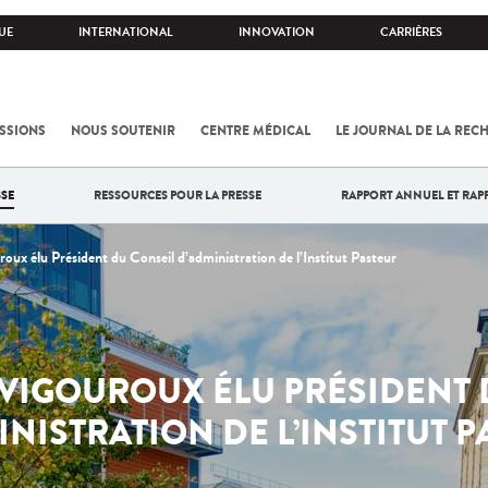
UE
INTERNATIONAL
INNOVATION
CARRIÈRES
SSIONS
NOUS SOUTENIR
CENTRE MÉDICAL
LE JOURNAL DE LA REC
SE
RESSOURCES POUR LA PRESSE
RAPPORT ANNUEL ET RAP
roux élu Président du Conseil d’administration de l’Institut Pasteur
 VIGOUROUX ÉLU PRÉSIDENT 
NISTRATION DE L’INSTITUT 